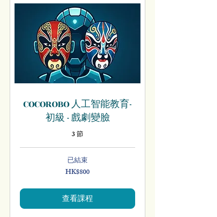
COCOROBO 人工智能教育-
初級 - 戲劇變臉
3 節
已結束
HK$800
800
港
元
查看課程