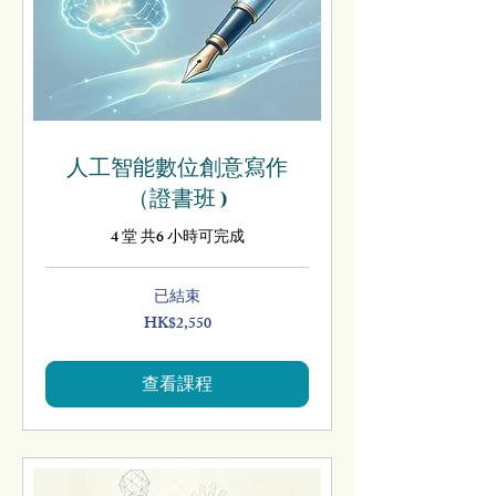
人工智能數位創意寫作
（證書班 )
⁠4 堂 共6 小時可完成
已結束
HK$2,550
2,550
港
元
查看課程