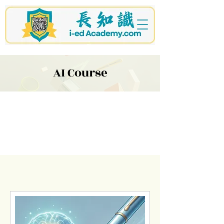
i-ed Academy
長知識
AI Course