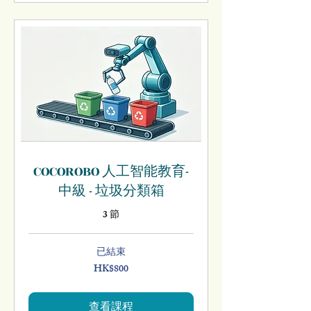
COCOROBO 人工智能教育-
中級 - 垃圾分類箱
3 節
已結束
HK$800
800
港
元
查看課程